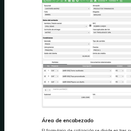
Área de encabezado
El formulario de cotización se divide en tre