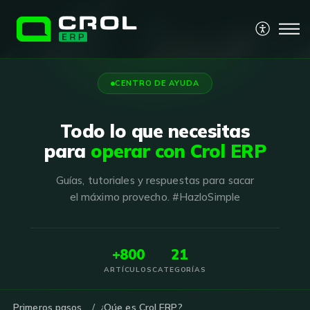
CENTRO DE AYUDA
Todo lo que necesitas
para
operar con Crol ERP
Guías, tutoriales y respuestas para sacar
el máximo provecho. #HazloSimple
+800
21
ARTÍCULOS
CATEGORÍAS
Primeros pasos
¿Qúe es Crol ERP?