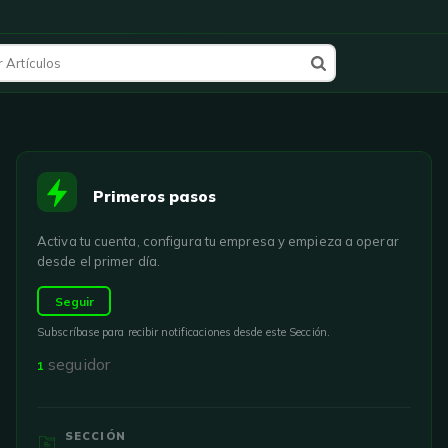
Primeros pasos
Activa tu cuenta, configura tu empresa y empieza a operar
desde el primer día.
Seguir
Subscríbase para recibir notificaciones desde este Sección.
seguidor
1
SECCIÓN