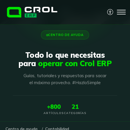
CENTRO DE AYUDA
Todo lo que necesitas
para
operar con Crol ERP
Guías, tutoriales y respuestas para sacar
el máximo provecho. #HazloSimple
+800
21
ARTÍCULOS
CATEGORÍAS
Centro de ayuda
Contabilidad