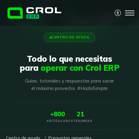
CENTRO DE AYUDA
Todo lo que necesitas
para
operar con Crol ERP
Guías, tutoriales y respuestas para sacar
el máximo provecho. #HazloSimple
+800
21
ARTÍCULOS
CATEGORÍAS
Centro de ayuda
Preguntas generales