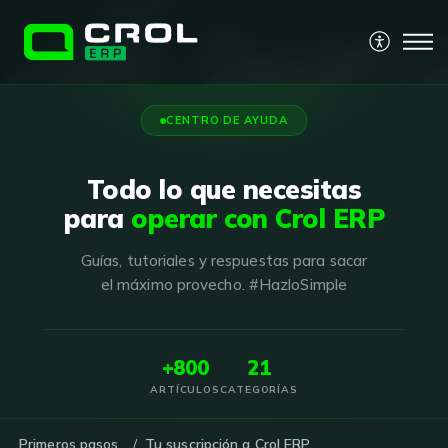
CENTRO DE AYUDA
Todo lo que necesitas
para
operar con Crol ERP
Guías, tutoriales y respuestas para sacar
el máximo provecho. #HazloSimple
+800
21
ARTÍCULOS
CATEGORÍAS
Primeros pasos
Tu suscripción a Crol ERP