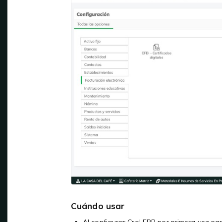
Cuándo usar
Al configurar Crol ERP por primera vez para